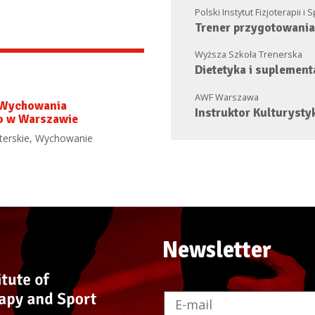
Polski Instytut Fizjoterapii i 
Trener przygotowani
Wyższa Szkoła Trenerska
Dietetyka i suplement
AWF Warszawa
 Wychowania
Instruktor Kulturysty
o w Warszawie
terskie, Wychowanie
Newsletter