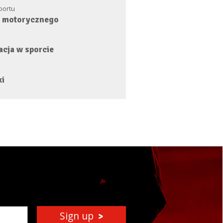
Sportu
a motorycznego
acja w sporcie
ki
Sign up
>