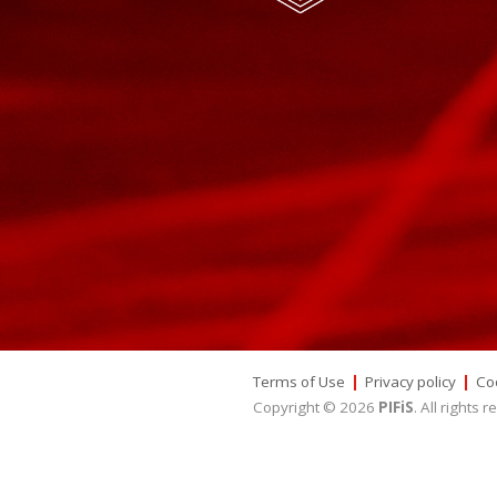
Terms of Use
|
Privacy policy
|
Co
Copyright © 2026
PIFiS
.
All rights 